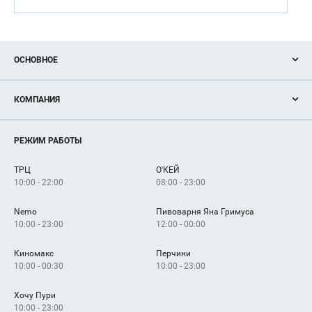
ОСНОВНОЕ
Акции
КОМПАНИЯ
Новости
Магазины
О нас
Услуги
РЕЖИМ РАБОТЫ
Рекламодателям
Сервисы
Арендаторам
ТРЦ
О'КЕЙ
Как добраться
10:00 - 22:00
08:00 - 23:00
Nemo
Пивоварня Яна Гримуса
10:00 - 23:00
12:00 - 00:00
Киномакс
Перчини
10:00 - 00:30
10:00 - 23:00
Хочу Пури
10:00 - 23:00