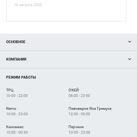
10 августа 2026
ОСНОВНОЕ
Акции
КОМПАНИЯ
Новости
Магазины
О нас
Услуги
РЕЖИМ РАБОТЫ
Рекламодателям
Сервисы
Арендаторам
ТРЦ
О'КЕЙ
Как добраться
10:00 - 22:00
08:00 - 23:00
Nemo
Пивоварня Яна Гримуса
10:00 - 23:00
12:00 - 00:00
Киномакс
Перчини
10:00 - 00:30
10:00 - 23:00