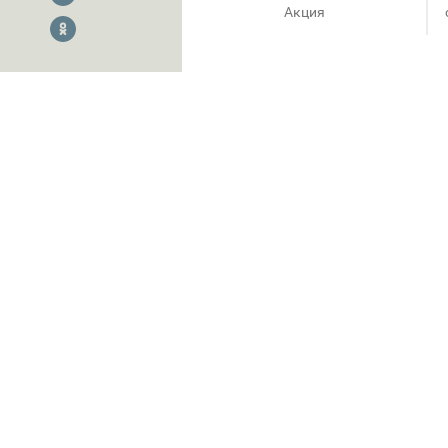
Акция
ПОХОЖЕЕ
Скидки до 70% в шоуруме
Индустрия