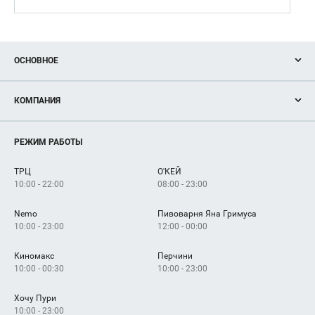
ОСНОВНОЕ
Акции
КОМПАНИЯ
Новости
Магазины
О нас
Услуги
РЕЖИМ РАБОТЫ
Рекламодателям
Сервисы
Арендаторам
ТРЦ
О'КЕЙ
Как добраться
10:00 - 22:00
08:00 - 23:00
Nemo
Пивоварня Яна Гримуса
10:00 - 23:00
12:00 - 00:00
Киномакс
Перчини
10:00 - 00:30
10:00 - 23:00
Хочу Пури
10:00 - 23:00