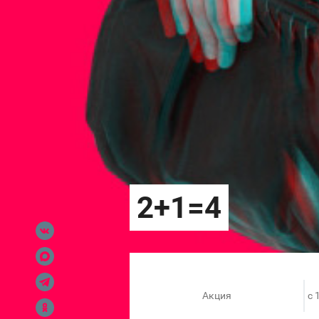
Акция
c 