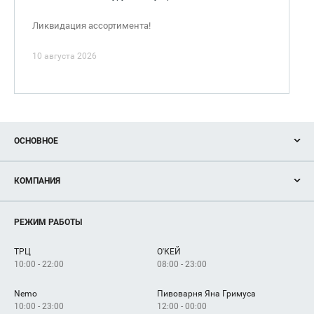
Ликвидация ассортимента!
10 августа 2026
ОСНОВНОЕ
Акции
КОМПАНИЯ
Новости
Магазины
О нас
Услуги
РЕЖИМ РАБОТЫ
Рекламодателям
Сервисы
Арендаторам
ТРЦ
О'КЕЙ
Как добраться
10:00 - 22:00
08:00 - 23:00
Nemo
Пивоварня Яна Гримуса
10:00 - 23:00
12:00 - 00:00