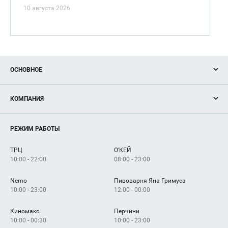
10 августа 2026
ОСНОВНОЕ
Акции
КОМПАНИЯ
Новости
Магазины
О нас
Услуги
РЕЖИМ РАБОТЫ
Рекламодателям
Сервисы
Арендаторам
ТРЦ
О'КЕЙ
Как добраться
10:00 - 22:00
08:00 - 23:00
Nemo
Пивоварня Яна Гримуса
10:00 - 23:00
12:00 - 00:00
Киномакс
Перчини
10:00 - 00:30
10:00 - 23:00