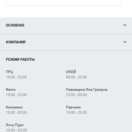
ОСНОВНОЕ
Акции
КОМПАНИЯ
Новости
Магазины
О нас
Услуги
РЕЖИМ РАБОТЫ
Рекламодателям
Сервисы
Арендаторам
ТРЦ
О'КЕЙ
Как добраться
10:00 - 22:00
08:00 - 23:00
Nemo
Пивоварня Яна Гримуса
10:00 - 23:00
12:00 - 00:00
Киномакс
Перчини
10:00 - 00:30
10:00 - 23:00
Хочу Пури
10:00 - 23:00