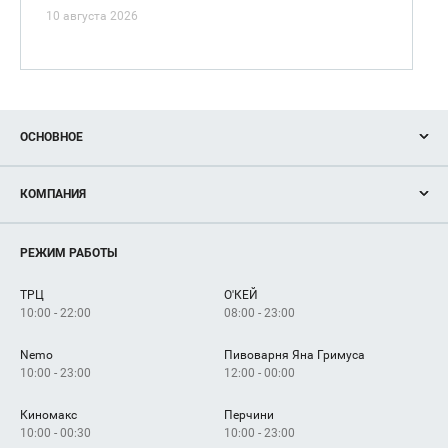
10 августа 2026
ОСНОВНОЕ
Акции
КОМПАНИЯ
Новости
Магазины
О нас
Услуги
РЕЖИМ РАБОТЫ
Рекламодателям
Сервисы
Арендаторам
ТРЦ
О'КЕЙ
Как добраться
10:00 - 22:00
08:00 - 23:00
Nemo
Пивоварня Яна Гримуса
10:00 - 23:00
12:00 - 00:00
Киномакс
Перчини
10:00 - 00:30
10:00 - 23:00