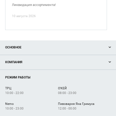
Ликвидация ассортимента!
10 августа 2026
ОСНОВНОЕ
Акции
КОМПАНИЯ
Новости
Магазины
О нас
Услуги
РЕЖИМ РАБОТЫ
Рекламодателям
Сервисы
Арендаторам
ТРЦ
О'КЕЙ
Как добраться
10:00 - 22:00
08:00 - 23:00
Nemo
Пивоварня Яна Гримуса
10:00 - 23:00
12:00 - 00:00