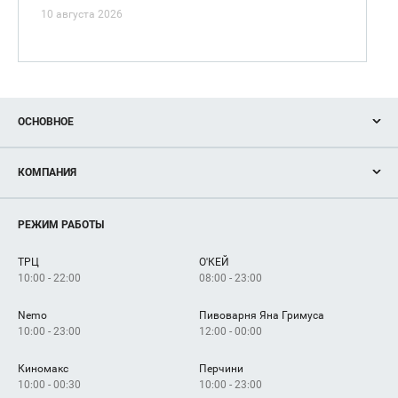
10 августа 2026
ОСНОВНОЕ
Акции
КОМПАНИЯ
Новости
Магазины
О нас
Услуги
РЕЖИМ РАБОТЫ
Рекламодателям
Сервисы
Арендаторам
ТРЦ
О'КЕЙ
Как добраться
10:00 - 22:00
08:00 - 23:00
Nemo
Пивоварня Яна Гримуса
10:00 - 23:00
12:00 - 00:00
Киномакс
Перчини
10:00 - 00:30
10:00 - 23:00