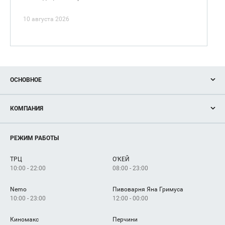
10 августа 2026
ОСНОВНОЕ
Акции
КОМПАНИЯ
Новости
Магазины
О нас
Услуги
РЕЖИМ РАБОТЫ
Рекламодателям
Сервисы
Арендаторам
ТРЦ
О'КЕЙ
Как добраться
10:00 - 22:00
08:00 - 23:00
Nemo
Пивоварня Яна Гримуса
10:00 - 23:00
12:00 - 00:00
Киномакс
Перчини