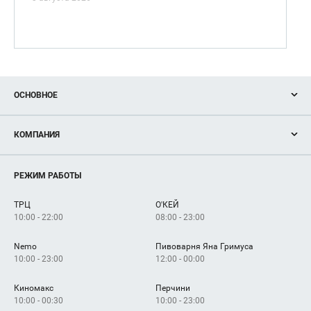
ОСНОВНОЕ
Акции
КОМПАНИЯ
Новости
Магазины
О нас
Услуги
РЕЖИМ РАБОТЫ
Рекламодателям
Сервисы
Арендаторам
ТРЦ
О'КЕЙ
Как добраться
10:00 - 22:00
08:00 - 23:00
Nemo
Пивоварня Яна Гримуса
10:00 - 23:00
12:00 - 00:00
Киномакс
Перчини
10:00 - 00:30
10:00 - 23:00