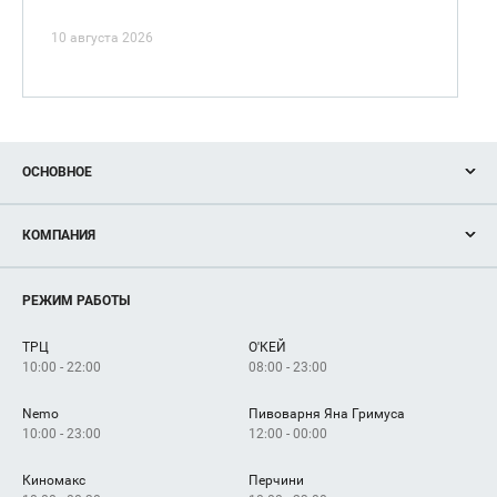
10 августа 2026
ОСНОВНОЕ
Акции
КОМПАНИЯ
Новости
Магазины
О нас
Услуги
РЕЖИМ РАБОТЫ
Рекламодателям
Сервисы
Арендаторам
ТРЦ
О'КЕЙ
Как добраться
10:00 - 22:00
08:00 - 23:00
Nemo
Пивоварня Яна Гримуса
10:00 - 23:00
12:00 - 00:00
Киномакс
Перчини