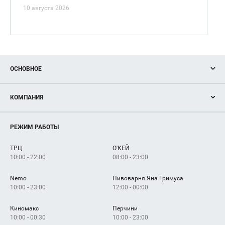
10 августа 2026
ОСНОВНОЕ
Акции
КОМПАНИЯ
Новости
Магазины
О нас
Услуги
РЕЖИМ РАБОТЫ
Рекламодателям
Сервисы
Арендаторам
ТРЦ
О'КЕЙ
Как добраться
10:00 - 22:00
08:00 - 23:00
Nemo
Пивоварня Яна Гримуса
10:00 - 23:00
12:00 - 00:00
Киномакс
Перчини
10:00 - 00:30
10:00 - 23:00