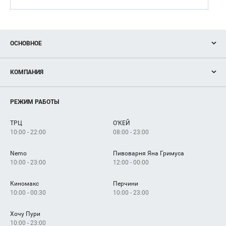
ОСНОВНОЕ
Акции
КОМПАНИЯ
Новости
Магазины
О нас
Услуги
РЕЖИМ РАБОТЫ
Рекламодателям
Сервисы
Арендаторам
ТРЦ
О'КЕЙ
Как добраться
10:00 - 22:00
08:00 - 23:00
Nemo
Пивоварня Яна Гримуса
10:00 - 23:00
12:00 - 00:00
Киномакс
Перчини
10:00 - 00:30
10:00 - 23:00
Хочу Пури
10:00 - 23:00