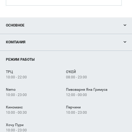
ОСНОВНОЕ
Акции
КОМПАНИЯ
Новости
Магазины
О нас
Услуги
РЕЖИМ РАБОТЫ
Рекламодателям
Сервисы
Арендаторам
ТРЦ
О'КЕЙ
Как добраться
10:00 - 22:00
08:00 - 23:00
Nemo
Пивоварня Яна Гримуса
10:00 - 23:00
12:00 - 00:00
Киномакс
Перчини
10:00 - 00:30
10:00 - 23:00
Хочу Пури
10:00 - 23:00