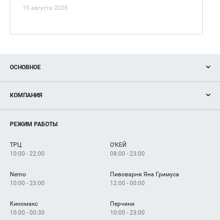
10 августа 2026
ОСНОВНОЕ
Акции
КОМПАНИЯ
Новости
Магазины
О нас
Услуги
РЕЖИМ РАБОТЫ
Рекламодателям
Сервисы
Арендаторам
ТРЦ
О'КЕЙ
Как добраться
10:00 - 22:00
08:00 - 23:00
Nemo
Пивоварня Яна Гримуса
10:00 - 23:00
12:00 - 00:00
Киномакс
Перчини
10:00 - 00:30
10:00 - 23:00