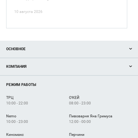
10 августа 2026
ОСНОВНОЕ
Акции
КОМПАНИЯ
Новости
Магазины
О нас
Услуги
РЕЖИМ РАБОТЫ
Рекламодателям
Сервисы
Арендаторам
ТРЦ
О'КЕЙ
Как добраться
10:00 - 22:00
08:00 - 23:00
Nemo
Пивоварня Яна Гримуса
10:00 - 23:00
12:00 - 00:00
Киномакс
Перчини