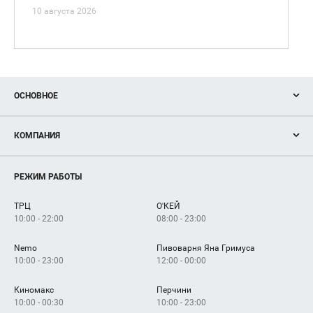
10 августа 2026
ОСНОВНОЕ
Акции
КОМПАНИЯ
Новости
Магазины
О нас
Услуги
РЕЖИМ РАБОТЫ
Рекламодателям
Сервисы
Арендаторам
ТРЦ
О'КЕЙ
Как добраться
10:00 - 22:00
08:00 - 23:00
Nemo
Пивоварня Яна Гримуса
10:00 - 23:00
12:00 - 00:00
Киномакс
Перчини
10:00 - 00:30
10:00 - 23:00