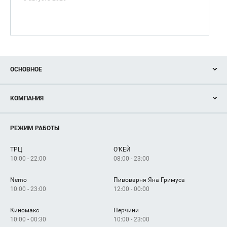
ОСНОВНОЕ
Акции
КОМПАНИЯ
Новости
Магазины
О нас
Услуги
РЕЖИМ РАБОТЫ
Рекламодателям
Сервисы
Арендаторам
ТРЦ
О'КЕЙ
Как добраться
10:00 - 22:00
08:00 - 23:00
Nemo
Пивоварня Яна Гримуса
10:00 - 23:00
12:00 - 00:00
Киномакс
Перчини
10:00 - 00:30
10:00 - 23:00