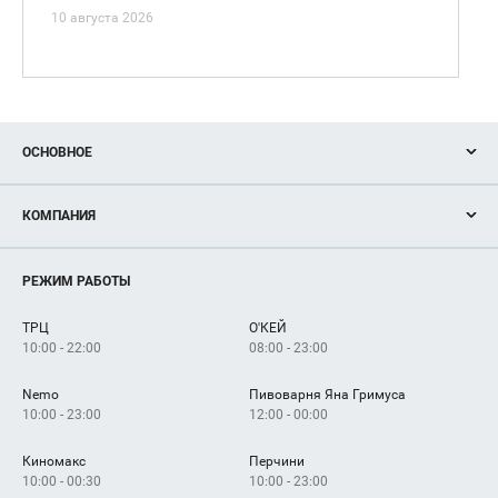
10 августа 2026
ОСНОВНОЕ
Акции
КОМПАНИЯ
Новости
Магазины
О нас
Услуги
РЕЖИМ РАБОТЫ
Рекламодателям
Сервисы
Арендаторам
ТРЦ
О'КЕЙ
Как добраться
10:00 - 22:00
08:00 - 23:00
Nemo
Пивоварня Яна Гримуса
10:00 - 23:00
12:00 - 00:00
Киномакс
Перчини
10:00 - 00:30
10:00 - 23:00