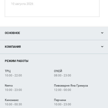
10 августа 2026
ОСНОВНОЕ
Акции
КОМПАНИЯ
Новости
Магазины
О нас
Услуги
РЕЖИМ РАБОТЫ
Рекламодателям
Сервисы
Арендаторам
ТРЦ
О'КЕЙ
Как добраться
10:00 - 22:00
08:00 - 23:00
Nemo
Пивоварня Яна Гримуса
10:00 - 23:00
12:00 - 00:00
Киномакс
Перчини
10:00 - 00:30
10:00 - 23:00