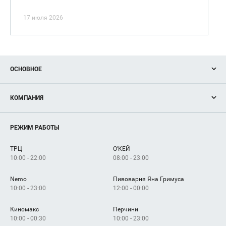
17 июля 2026
ОСНОВНОЕ
Акции
КОМПАНИЯ
Новости
Магазины
О нас
Услуги
РЕЖИМ РАБОТЫ
Рекламодателям
Сервисы
Арендаторам
ТРЦ
О'КЕЙ
Как добраться
10:00 - 22:00
08:00 - 23:00
Nemo
Пивоварня Яна Гримуса
10:00 - 23:00
12:00 - 00:00
Киномакс
Перчини
10:00 - 00:30
10:00 - 23:00