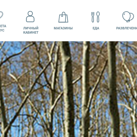
ЕТА
ЛИЧНЫЙ
МАГАЗИНЫ
ЕДА
РАЗВЛЕЧЕН
УС
КАБИНЕТ
КИНО
ВАКАНСИИ
ПОДАРОЧНАЯ
КАРТА