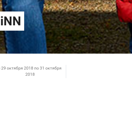
c 29 октября 2018 по 31 октября
2018
бя еще нет зимней одежды? FiNN FLARE дарит скидки
с нельзя упускать. Здесь можно подобрать зимнюю 