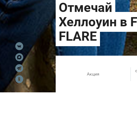
Акция
Ноябрь совсем близко, а у те
коллекцию и sale! Такой шан