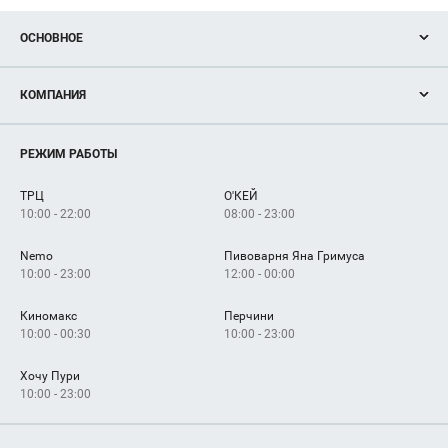
ОСНОВНОЕ
Акции
КОМПАНИЯ
Новости
Магазины
О нас
Услуги
РЕЖИМ РАБОТЫ
Рекламодателям
Сервисы
Арендаторам
ТРЦ
О'КЕЙ
Как добраться
10:00 - 22:00
08:00 - 23:00
Nemo
Пивоварня Яна Гримуса
10:00 - 23:00
12:00 - 00:00
Киномакс
Перчини
10:00 - 00:30
10:00 - 23:00
Хочу Пури
10:00 - 23:00