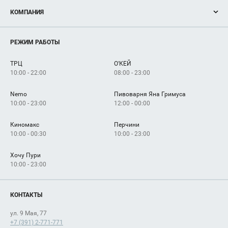
Акции
КОМПАНИЯ
Новости
Магазины
О нас
Услуги
РЕЖИМ РАБОТЫ
Рекламодателям
Сервисы
Арендаторам
ТРЦ
О'КЕЙ
Как добраться
10:00 - 22:00
08:00 - 23:00
Nemo
Пивоварня Яна Гримуса
10:00 - 23:00
12:00 - 00:00
Киномакс
Перчини
10:00 - 00:30
10:00 - 23:00
Хочу Пури
10:00 - 23:00
КОНТАКТЫ
ул. 9 Мая, 77
+7 (391) 2-771-771