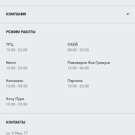
Акции
КОМПАНИЯ
Новости
Магазины
О нас
Услуги
РЕЖИМ РАБОТЫ
Рекламодателям
Сервисы
Арендаторам
ТРЦ
О'КЕЙ
Как добраться
10:00 - 22:00
08:00 - 23:00
Nemo
Пивоварня Яна Гримуса
10:00 - 23:00
12:00 - 00:00
Киномакс
Перчини
10:00 - 00:30
10:00 - 23:00
Хочу Пури
10:00 - 23:00
КОНТАКТЫ
ул. 9 Мая, 77