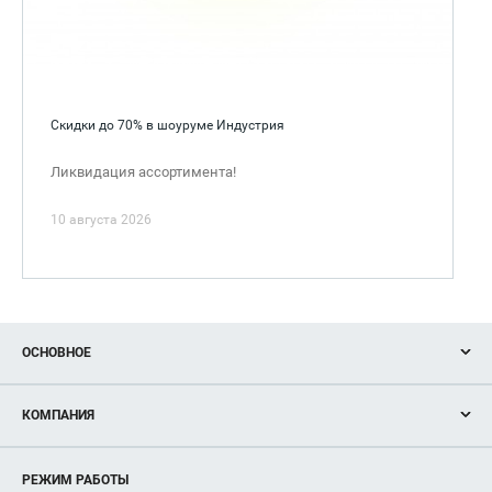
Скидки до 70% в шоуруме Индустрия
Ликвидация ассортимента!
10 августа 2026
ОСНОВНОЕ
Акции
КОМПАНИЯ
Новости
Магазины
О нас
Услуги
РЕЖИМ РАБОТЫ
Рекламодателям