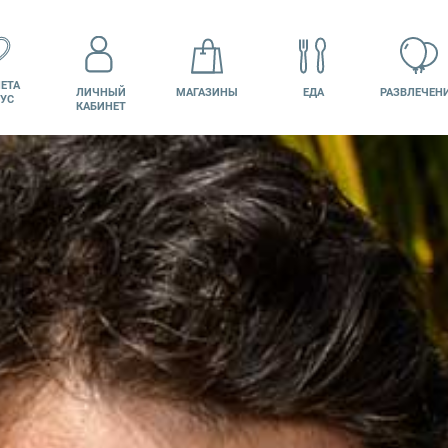
ЕТА
ЛИЧНЫЙ
МАГАЗИНЫ
ЕДА
РАЗВЛЕЧЕН
УС
КАБИНЕТ
КИНО
ВАКАНСИИ
ПОДАРОЧНАЯ
КАРТА