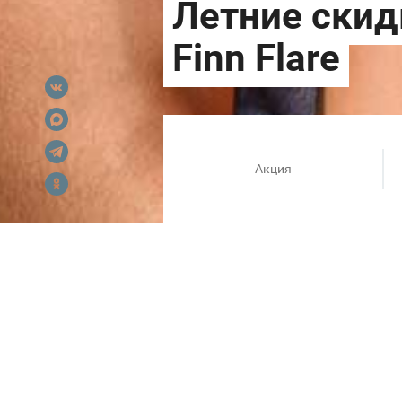
Акция
В самый разгар лета Finn Flar
Наслаждайтесь летом и спеш