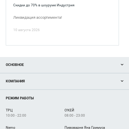
Скидки до 70% в шоуруме Индустрия
Ликвидация ассортимента!
10 августа 2026
ОСНОВНОЕ
Акции
КОМПАНИЯ
Новости
Магазины
О нас
Услуги
РЕЖИМ РАБОТЫ
Рекламодателям
Сервисы
Арендаторам
ТРЦ
О'КЕЙ
Как добраться
10:00 - 22:00
08:00 - 23:00
Nemo
Пивоварня Яна Гримуса