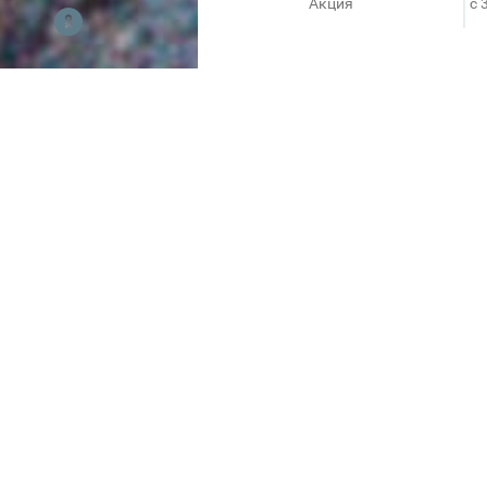
Акция
c 
В салоне «Эконика» любимые 
скидками до 60%!
Элегантные туфли, босоножки
стильных летних образов пр
Спешите, пока есть размеры!
«Эконика» - модная сеть, со
более 130 фирменных салонов
марки: базовая линия ekonika