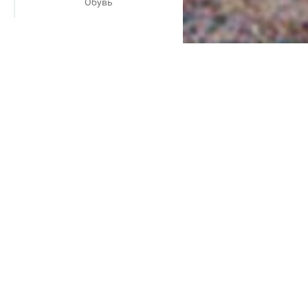
Обувь
о 2019 можно купить со
 сумок и аксессуаров для
ьно для женщин. Насчитывает
включает в себя две торговые
е решения на каждый день,