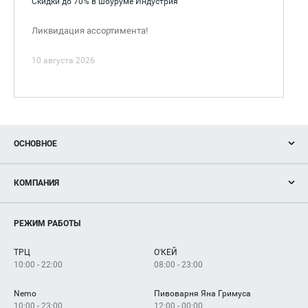
Скидки до 70% в шоуруме Индустрия
Ликвидация ассортимента!
10 августа 2026
ОСНОВНОЕ
Акции
КОМПАНИЯ
Новости
Магазины
О нас
Услуги
РЕЖИМ РАБОТЫ
Рекламодателям
Сервисы
Арендаторам
ТРЦ
О'КЕЙ
Как добраться
10:00 - 22:00
08:00 - 23:00
Nemo
Пивоварня Яна Гримуса
10:00 - 23:00
12:00 - 00:00