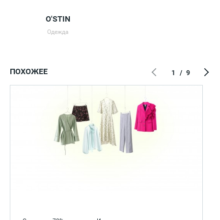
O'STIN
Одежда
ПОХОЖЕЕ
1
/
9