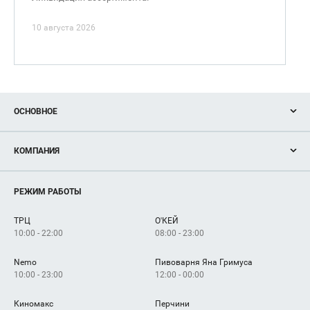
10 августа 2026
ОСНОВНОЕ
Акции
КОМПАНИЯ
Новости
Магазины
О нас
Услуги
РЕЖИМ РАБОТЫ
Рекламодателям
Сервисы
Арендаторам
ТРЦ
О'КЕЙ
Как добраться
10:00 - 22:00
08:00 - 23:00
Nemo
Пивоварня Яна Гримуса
10:00 - 23:00
12:00 - 00:00
Киномакс
Перчини