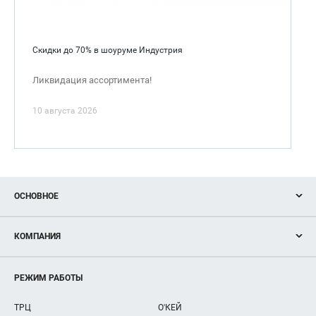
Скидки до 70% в шоуруме Индустрия
Ликвидация ассортимента!
10 августа 2026
ОСНОВНОЕ
Акции
КОМПАНИЯ
Новости
Магазины
О нас
Услуги
РЕЖИМ РАБОТЫ
Рекламодателям
Сервисы
Арендаторам
ТРЦ
О'КЕЙ
Как добраться