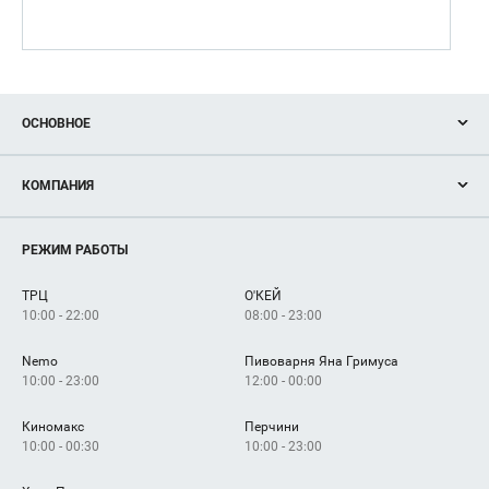
ОСНОВНОЕ
Акции
КОМПАНИЯ
Новости
Магазины
О нас
Услуги
РЕЖИМ РАБОТЫ
Рекламодателям
Сервисы
Арендаторам
ТРЦ
О'КЕЙ
Как добраться
10:00 - 22:00
08:00 - 23:00
Nemo
Пивоварня Яна Гримуса
10:00 - 23:00
12:00 - 00:00
Киномакс
Перчини
10:00 - 00:30
10:00 - 23:00