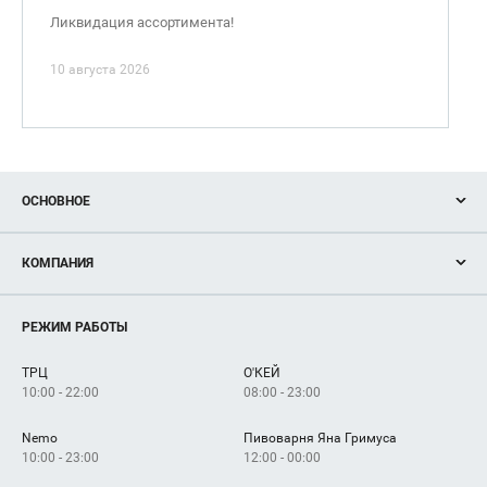
Ликвидация ассортимента!
10 августа 2026
ОСНОВНОЕ
Акции
КОМПАНИЯ
Новости
Магазины
О нас
Услуги
РЕЖИМ РАБОТЫ
Рекламодателям
Сервисы
Арендаторам
ТРЦ
О'КЕЙ
Как добраться
10:00 - 22:00
08:00 - 23:00
Nemo
Пивоварня Яна Гримуса
10:00 - 23:00
12:00 - 00:00