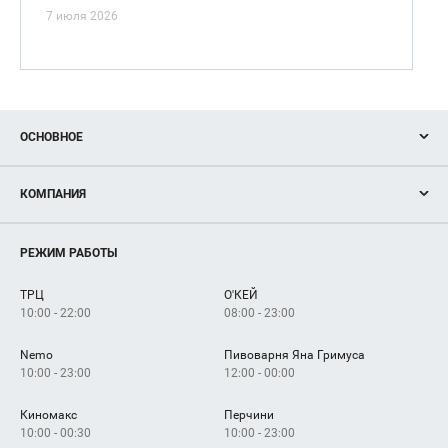
7 июля 2026
ОСНОВНОЕ
Акции
КОМПАНИЯ
Новости
Магазины
О нас
Услуги
РЕЖИМ РАБОТЫ
Рекламодателям
Сервисы
Арендаторам
ТРЦ
О'КЕЙ
Как добраться
10:00 - 22:00
08:00 - 23:00
Nemo
Пивоварня Яна Гримуса
10:00 - 23:00
12:00 - 00:00
Киномакс
Перчини
10:00 - 00:30
10:00 - 23:00