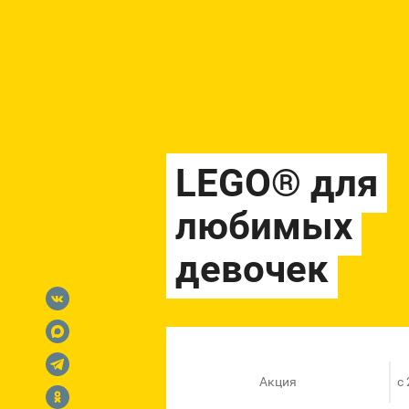
Акция
c