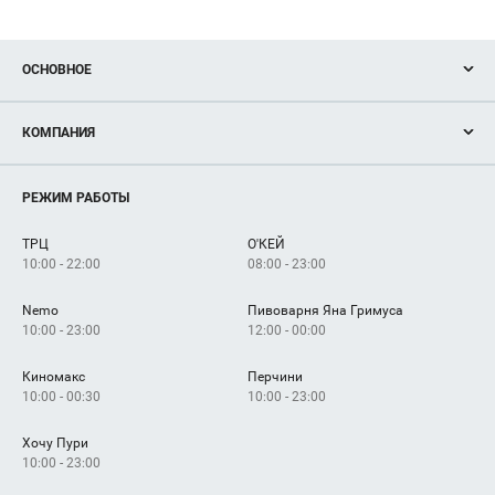
ОСНОВНОЕ
Акции
КОМПАНИЯ
Новости
Магазины
О нас
Услуги
РЕЖИМ РАБОТЫ
Рекламодателям
Сервисы
Арендаторам
ТРЦ
О'КЕЙ
Как добраться
10:00 - 22:00
08:00 - 23:00
Nemo
Пивоварня Яна Гримуса
10:00 - 23:00
12:00 - 00:00
Киномакс
Перчини
10:00 - 00:30
10:00 - 23:00
Хочу Пури
10:00 - 23:00