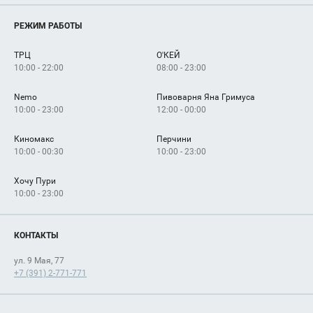
Магазины
О нас
Услуги
РЕЖИМ РАБОТЫ
Рекламодателям
Сервисы
Арендаторам
ТРЦ
О'КЕЙ
Как добраться
10:00 - 22:00
08:00 - 23:00
Nemo
Пивоварня Яна Гримуса
10:00 - 23:00
12:00 - 00:00
Киномакс
Перчини
10:00 - 00:30
10:00 - 23:00
Хочу Пури
10:00 - 23:00
КОНТАКТЫ
ул. 9 Мая, 77
+7 (391) 2-771-771