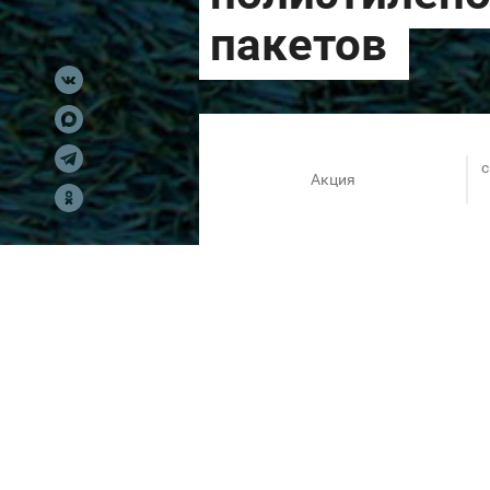
c
Акция
Ежемесячно 15 числа отдаем 
от полиэтиленовых пакетов в