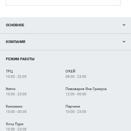
ОСНОВНОЕ
Акции
КОМПАНИЯ
Новости
Магазины
О нас
Услуги
РЕЖИМ РАБОТЫ
Рекламодателям
Сервисы
Арендаторам
ТРЦ
О'КЕЙ
Как добраться
10:00 - 22:00
08:00 - 23:00
Nemo
Пивоварня Яна Гримуса
10:00 - 23:00
12:00 - 00:00
Киномакс
Перчини
10:00 - 00:30
10:00 - 23:00
Хочу Пури
10:00 - 23:00