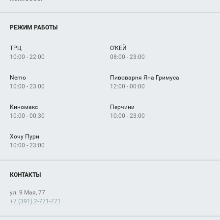
Новости
Магазины
О нас
Услуги
РЕЖИМ РАБОТЫ
Рекламодателям
Сервисы
Арендаторам
ТРЦ
О'КЕЙ
Как добраться
10:00 - 22:00
08:00 - 23:00
Nemo
Пивоварня Яна Гримуса
10:00 - 23:00
12:00 - 00:00
Киномакс
Перчини
10:00 - 00:30
10:00 - 23:00
Хочу Пури
10:00 - 23:00
КОНТАКТЫ
ул. 9 Мая, 77
+7 (391) 2-771-771