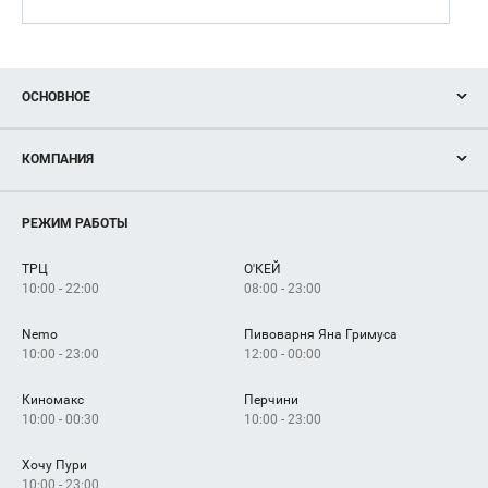
ОСНОВНОЕ
Акции
КОМПАНИЯ
Новости
Магазины
О нас
Услуги
РЕЖИМ РАБОТЫ
Рекламодателям
Сервисы
Арендаторам
ТРЦ
О'КЕЙ
Как добраться
10:00 - 22:00
08:00 - 23:00
Nemo
Пивоварня Яна Гримуса
10:00 - 23:00
12:00 - 00:00
Киномакс
Перчини
10:00 - 00:30
10:00 - 23:00
Хочу Пури
10:00 - 23:00