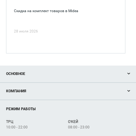
Скидка на комплект товаров в Midea
28 июля 2026
ОСНОВНОЕ
Акции
КОМПАНИЯ
Новости
Магазины
О нас
Услуги
РЕЖИМ РАБОТЫ
Рекламодателям
Сервисы
Арендаторам
ТРЦ
О'КЕЙ
Как добраться
10:00 - 22:00
08:00 - 23:00