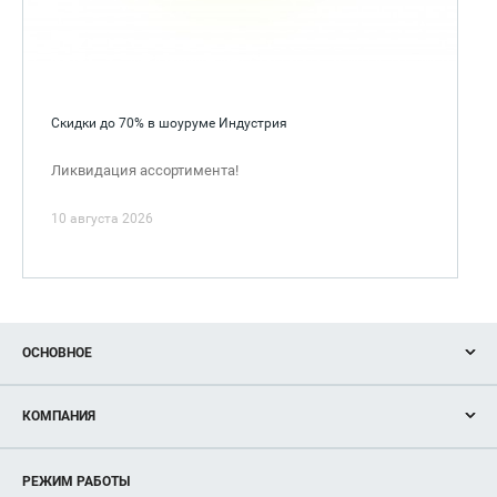
Скидки до 70% в шоуруме Индустрия
Ликвидация ассортимента!
10 августа 2026
ОСНОВНОЕ
Акции
КОМПАНИЯ
Новости
Магазины
О нас
Услуги
РЕЖИМ РАБОТЫ
Рекламодателям