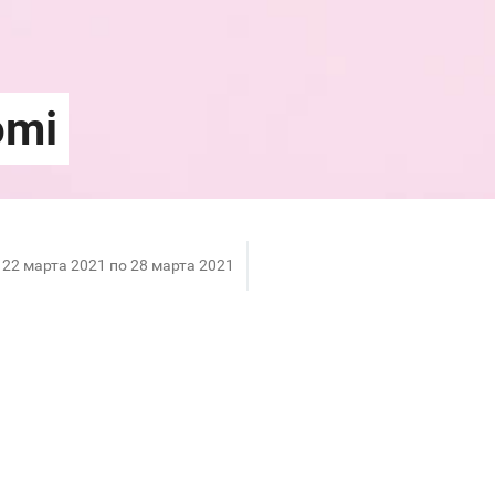
 22 марта 2021 по 28 марта 2021
зина Xiaomi дарим скидку 10% на все товары! Тепер
 и другие популярные устройства можно в новом фир