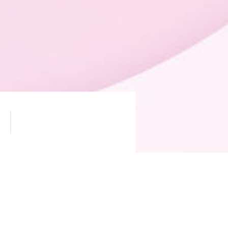
ь приобрести смартфоны Mi и
менном магазине Xiaomi на 1