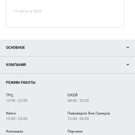
10 августа 2026
ОСНОВНОЕ
Акции
КОМПАНИЯ
Новости
Магазины
О нас
Услуги
РЕЖИМ РАБОТЫ
Рекламодателям
Сервисы
Арендаторам
ТРЦ
О'КЕЙ
Как добраться
10:00 - 22:00
08:00 - 23:00
Nemo
Пивоварня Яна Гримуса
10:00 - 23:00
12:00 - 00:00
Киномакс
Перчини