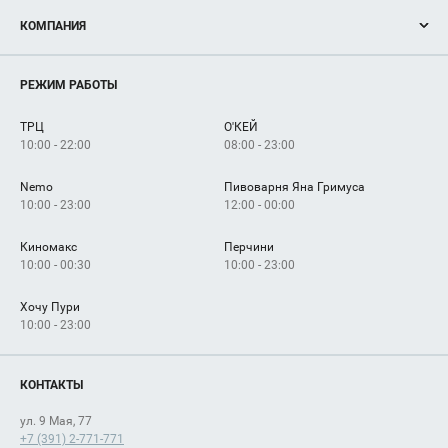
Акции
КОМПАНИЯ
Новости
Магазины
О нас
Услуги
РЕЖИМ РАБОТЫ
Рекламодателям
Сервисы
Арендаторам
ТРЦ
О'КЕЙ
Как добраться
10:00 - 22:00
08:00 - 23:00
Nemo
Пивоварня Яна Гримуса
10:00 - 23:00
12:00 - 00:00
Киномакс
Перчини
10:00 - 00:30
10:00 - 23:00
Хочу Пури
10:00 - 23:00
КОНТАКТЫ
ул. 9 Мая, 77
+7 (391) 2-771-771